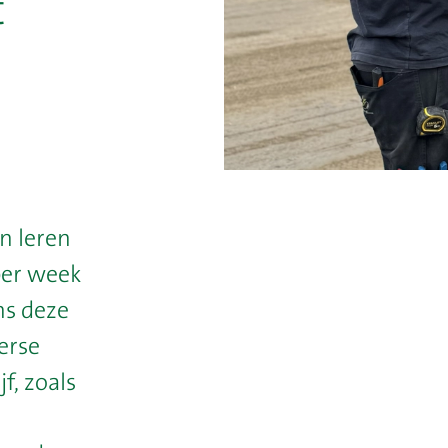
t
n leren
 per week
ns deze
erse
f, zoals