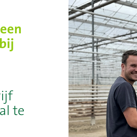
 een
bij
ijf
al te