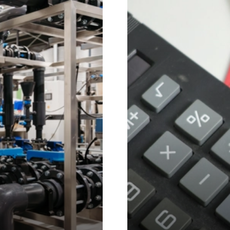
loopt.
ik hier
.
Meer lezen over d