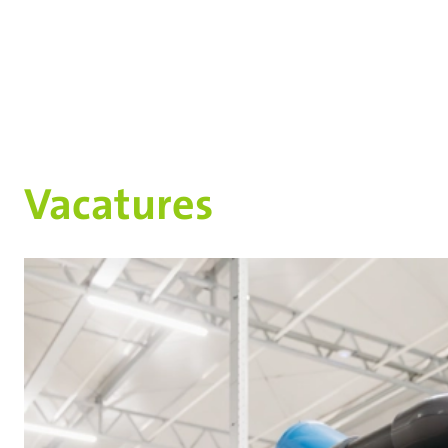
Vacatures
Als (Junior) Sales Manager speel je een sleutelr
van telers over technische installaties binnen
vertaalt de wensen van de klant naar onze sl
oplossingen op het gebied van watertechniek, 
klimaattechniek en groeilicht.