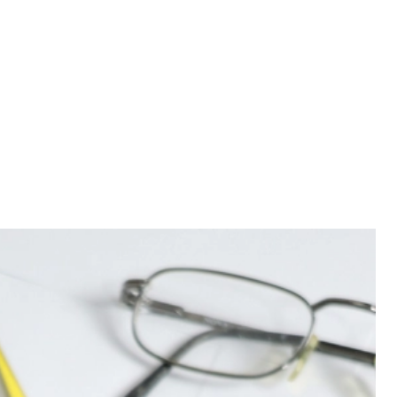
rediteurenadministratie zorg je ervoor dat
worden verwerkt en dat de administratie soepel
 onderdeel van een betrokken Finance team van 5
kt nauw samen met verschillende afdelingen. Met
id en overzicht zorgt je dat alles op rolletjes