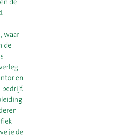
en de
d.
l, waar
n de
is
verleg
entor en
bedrijf.
pleiding
uderen
ifiek
we je de