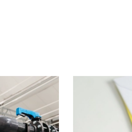
ol in het adviseren
Als Medewerker C
 de glastuinbouw. Je
facturen correct 
imme en betrouwbare
verloopt. Je bent
elektrotechniek,
collega's en wer
jouw nauwkeurighe