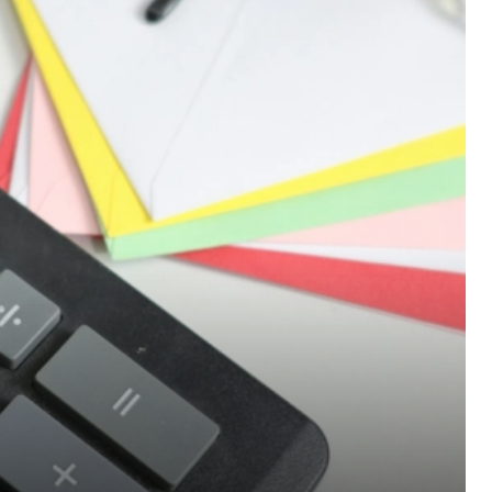
eze functie of solliciteren?
Klik hier
.